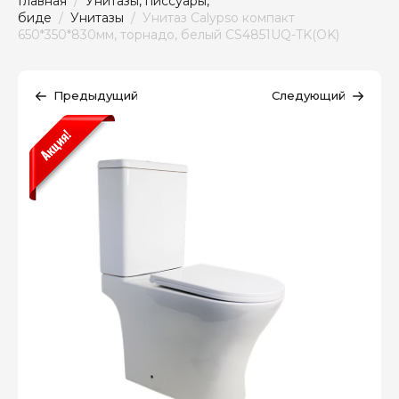
Главная
  /  
Унитазы, писсуары, 
биде
  /  
Унитазы
  /  Унитаз Calypso компакт 
650*350*830мм, торнадо, белый CS4851UQ-TK(OK)
Предыдущий
Следующий