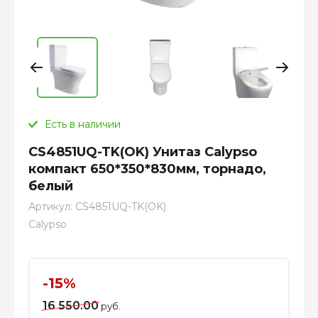
Есть в наличии
CS4851UQ-TK(OK) Унитаз Calypso
компакт 650*350*830мм, торнадо,
белый
Артикул:
CS4851UQ-TK(OK)
Calypso
-15%
16 550.00
руб.