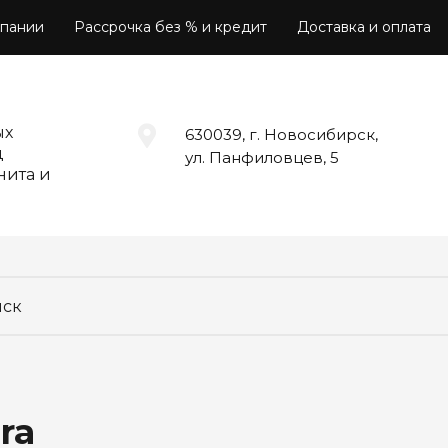
пании
Рассрочка без % и кредит
Доставка и оплата
ых
630039, г. Новосибирск,
д
ул. Панфиловцев, 5
нита и
ra