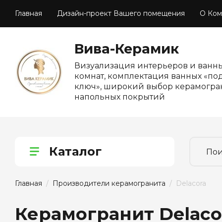
Главная
Дизайн-проект Вашего помещения
О Ком
Вива-Керамик
Визуализация интерьеров и ванн
комнат, комплектация ванных «по
ключ», широкий выбор керамогра
напольных покрытий
Каталог
Главная
  /  
Производители керамогранита
  /  Delacora
Керамогранит Delaco