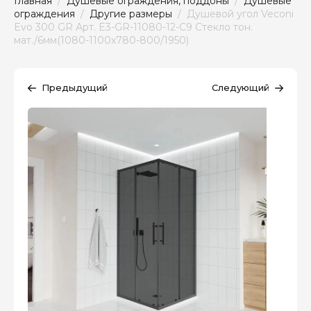
Главная
  /  
Душевые ограждения, поддоны
  /  
Душевые 
ограждения
  /  
Другие размеры
  /  Душевой угол Veconi 
Evo 300 GR Арт. E3-GR-11080-12-C9 Стекло тон. 
мат./6мм(1080-1100x780-800/1950)
Предыдущий
Следующий