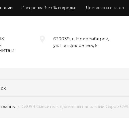
пании
Рассрочка без % и кредит
Доставка и оплата
ых
630039, г. Новосибирск,
д
ул. Панфиловцев, 5
нита и
я ванны
  /  G3099 Смеситель для ванны напольный Gappo G99