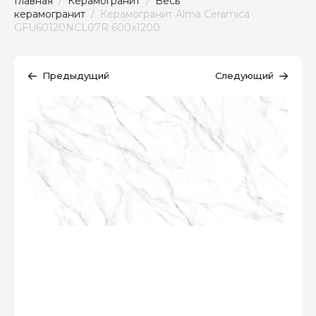
Главная
  /  
Керамогранит
  /  
Весь 
керамогранит
  /  Керамогранит Alma Ceramica 
GFU60120NCL07R 600x1200
Предыдущий
Следующий