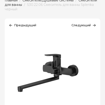
Главная
  /  
Смесители/Душевые системы
  /  
Смесители 
для ванны
  /  S30.22.06 Смеситель для ванны Splenka 
черный
Предыдущий
Следующий