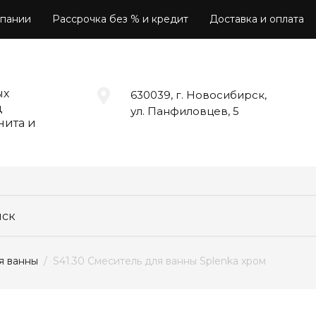
пании
Рассрочка без % и кредит
Доставка и оплата
ых
630039, г. Новосибирск,
д
ул. Панфиловцев, 5
нита и
я ванны
  /  S41.30 Смеситель для ванны Splenka хром